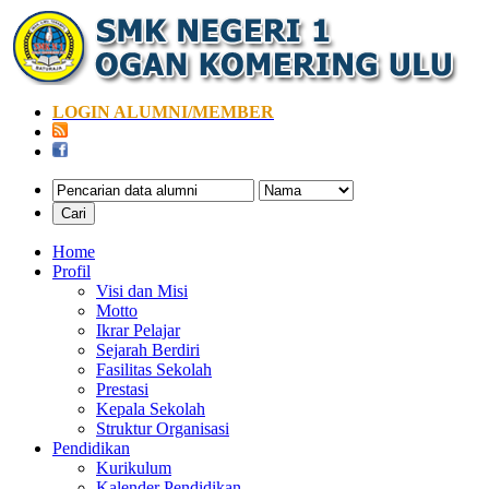
LOGIN ALUMNI/MEMBER
Home
Profil
Visi dan Misi
Motto
Ikrar Pelajar
Sejarah Berdiri
Fasilitas Sekolah
Prestasi
Kepala Sekolah
Struktur Organisasi
Pendidikan
Kurikulum
Kalender Pendidikan